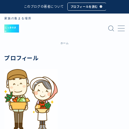
このブログの著者について
プロフィールを読む
家族の集まる場所
MENU
ホーム
ホーム
とうちゃん
プロフィール
aaSosa_tayori
北東部での農作業の様子を配信します
Bosonou_tayori
南部での農作業の様子を配信します
むすめ３
プロフィール
はじめに