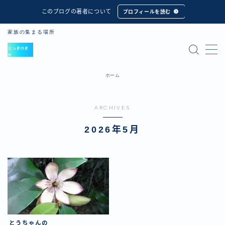
このブログの著者について
プロフィールを読む
家族の集まる場所
MENU
ホーム
ホーム
とうちゃん
ARCHIVES
aaSosa_tayori
北東部での農作業の様子を配信します
2026年5月
Bosonou_tayori
南部での農作業の様子を配信します
むすめ３
プロフィール
はじめに
とうちゃんの